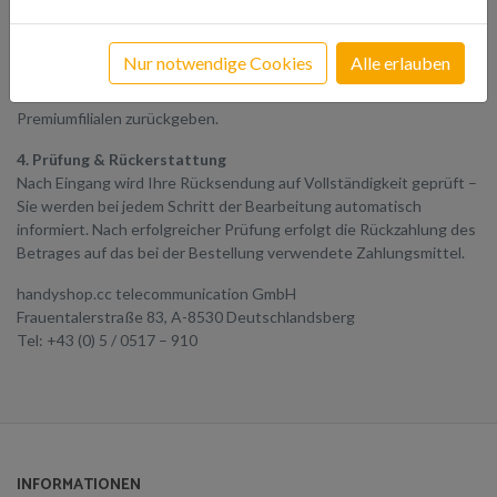
3. Ware verpacken & versenden
Senden Sie die Ware vollständig, inklusive sämtlichem Zubehör (z.
Nur notwendige Cookies
Alle erlauben
B. Ladekabel, Adapter, Headset) und originalverpackt an uns
zurück. Natürlich können Sie die Ware auch in einer unserer
Premiumfilialen zurückgeben.
4. Prüfung & Rückerstattung
Nach Eingang wird Ihre Rücksendung auf Vollständigkeit geprüft –
Sie werden bei jedem Schritt der Bearbeitung automatisch
informiert. Nach erfolgreicher Prüfung erfolgt die Rückzahlung des
Betrages auf das bei der Bestellung verwendete Zahlungsmittel.
handyshop.cc telecommunication GmbH
Frauentalerstraße 83, A-8530 Deutschlandsberg
Tel: +43 (0) 5 / 0517 – 910
INFORMATIONEN