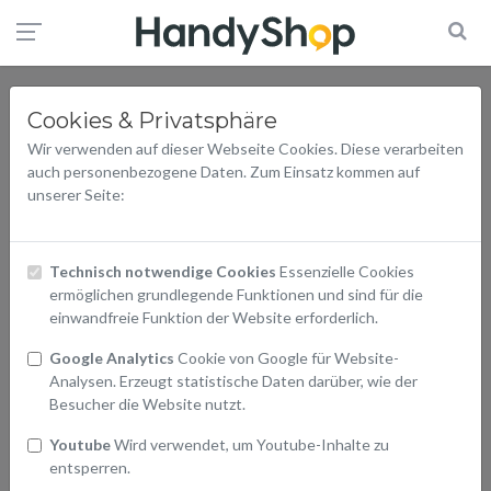
Widerrufsrecht
Cookies & Privatsphäre
Wir verwenden auf dieser Webseite Cookies. Diese verarbeiten
Sie haben das Recht, binnen 14 Tagen ab Erhalt der Ware ohne
auch personenbezogene Daten. Zum Einsatz kommen auf
Angabe von Gründen vom Kaufvertrag zurückzutreten.
unserer Seite:
So einfach funktioniert der Widerruf:
Technisch notwendige Cookies
Essenzielle Cookies
1. Widerruf im Portal erfassen
ermöglichen grundlegende Funktionen und sind für die
Besuchen Sie unser Retouren-Portal und erfassen Sie Ihren
einwandfreie Funktion der Website erforderlich.
Widerruf in wenigen Minuten:
Google Analytics
Cookie von Google für Website-
Vertrag widerrufen
Analysen. Erzeugt statistische Daten darüber, wie der
Besucher die Website nutzt.
2. Rücksendeetikett erhalten
Youtube
Wird verwendet, um Youtube-Inhalte zu
Im Anschluss erhalten Sie Ihr kostenloses Rücksendeetikett ganz
entsperren.
bequem per E-Mail sofern sie Ihre Adressdaten angeben.