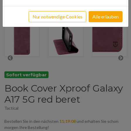
Nur notwendige Cookies
Alle erlauben
Sofort verfügbar
Book Cover Xproof Galaxy
A17 5G red beret
Tactical
Bestellen Sie in den nächsten
11:19:08
und erhalten Sie schon
morgen Ihre Bestellung!