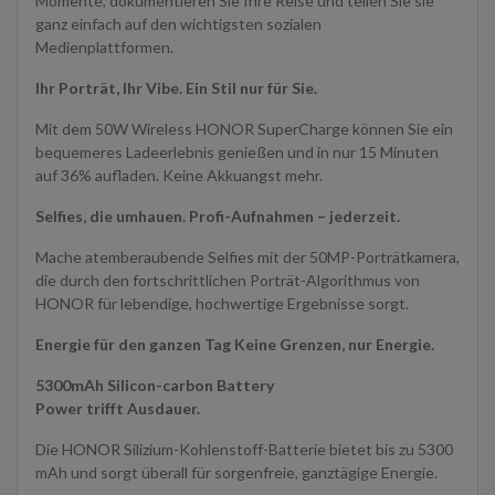
Momente, dokumentieren Sie Ihre Reise und teilen Sie sie
ganz einfach auf den wichtigsten sozialen
Medienplattformen.
Ihr Porträt, Ihr Vibe. Ein Stil nur für Sie.
Mit dem 50W Wireless HONOR SuperCharge können Sie ein
bequemeres Ladeerlebnis genießen und in nur 15 Minuten
auf 36% aufladen. Keine Akkuangst mehr.
Selfies, die umhauen. Profi-Aufnahmen – jederzeit.
Mache atemberaubende Selfies mit der 50MP-Porträtkamera,
die durch den fortschrittlichen Porträt-Algorithmus von
HONOR für lebendige, hochwertige Ergebnisse sorgt.
Energie für den ganzen Tag Keine Grenzen, nur Energie.
5300mAh Silicon-carbon Battery
Power trifft Ausdauer.
Die HONOR Silizium-Kohlenstoff-Batterie bietet bis zu 5300
mAh und sorgt überall für sorgenfreie, ganztägige Energie.