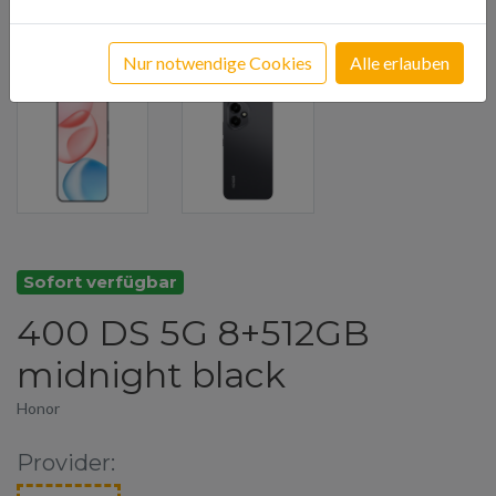
Nur notwendige Cookies
Alle erlauben
Sofort verfügbar
400 DS 5G 8+512GB
midnight black
Honor
Provider: