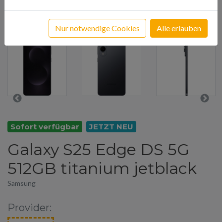
Nur notwendige Cookies
Alle erlauben
Sofort verfügbar
JETZT NEU
Galaxy S25 Edge DS 5G
512GB titanium jetblack
Samsung
Provider: