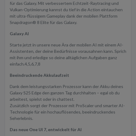
für das Galaxy. Mit verbessertem Echtzeit-Raytracing und
Vulkan-Optimierung kannst du tief in die Action eintauchen
mit ultra-flüssigem Gameplay dank der mobilen Plattform
Snapdragon® 8 Elite für das Galaxy.
Galaxy AI
Starte jetzt in unsere neue Ära der mobilen AI mit einem AI-
Assistenten, der deine Bedürfnisse vorausahnen kann. Sprich
mit ihm und erledige so deine alltäglichen Aufgaben ganz
einfach.4,5,6,7,8
Beeindruckende Akkulaufzeit
Dank dem leistungsstarken Prozessor kann der Akku deines
Galaxy S25 Edge den ganzen Tag durchhalten – egal ob du
arbeitest, spielst oder in chattest.
Zusätzlich sorgt der Prozessor mit ProScaler und smarter AI-
Technologie für ein hochauflösendes, beeindruckendes
Seherlebnis.
Das neue One UI 7, entwickelt für AI