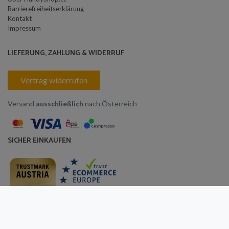
Barrierefreiheitserklärung
Kontakt
Impressum
LIEFERUNG, ZAHLUNG & WIDERRUF
Vertrag widerrufen
Versand
ausschließlich
nach Österreich
SICHER EINKAUFEN