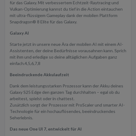
für das Galaxy. Mit verbessertem Echtzeit-Raytracing und
Vulkan-Optimierung kannst du tief in die Action eintauchen
mit ultra-flüssigem Gameplay dank der mobilen Plattform
Snapdragon® 8 Elite für das Galaxy.
Galaxy AI
Starte jetzt in unsere neue Ära der mobilen AI mit einem AI-
Assistenten, der deine Bedürfnisse vorausahnen kann. Sprich
mit ihm und erledige so deine alltäglichen Aufgaben ganz
einfach.4,5,6,7,8
Beeindruckende Akkulaufzeit
Dank dem leistungsstarken Prozessor kann der Akku deines
Galaxy S25 Edge den ganzen Tag durchhalten – egal ob du
arbeitest, spielst oder in chattest.
Zusätzlich sorgt der Prozessor mit ProScaler und smarter AI-
Technologie für ein hochauflösendes, beeindruckendes
Seherlebnis.
Das neue One UI 7, entwickelt für AI