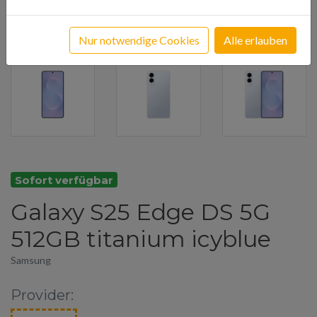
Nur notwendige Cookies
Alle erlauben
Sofort verfügbar
Galaxy S25 Edge DS 5G
512GB titanium icyblue
Samsung
Provider: