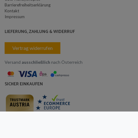
Barrierefreiheitserklärung
Kontakt
Impressum
LIEFERUNG, ZAHLUNG & WIDERRUF
Vertrag widerrufen
Versand
ausschließlich
nach Österreich
SICHER EINKAUFEN