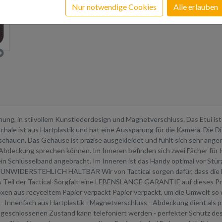
In den Warenkorb
Nur notwendige Cookies
Alle erlauben
nung, in stilvollem Kunstlederdesign und Magnetverschluss. Das Etui ist
schale ist aus Hartplastik und hat eine Aussparung für die Kamera. Die 
chauen. Das Gehäuse ist präzise ausgekleidet und fühlt sich sehr angen
 Abdeckung sprechen können. Im Inneren befinden sich zwei Fächer für 
n Schlüsselband angebracht. Im Inneren ist das Handy optimal vor Stürze
h. UNWIDERSTEHLICH HALTBAR Wir von Tactical sorgen dafür, dass die Di
s Teil der Tactical-Sorgfalt eine LEBENSLANGE GARANTIE auf dieses Pr
xen aus recyceltem Papier verpackt Papier verpackt, um die Umwelt so 
 Innenfach aus Hartplastik - Magnetverschluss - Abdeckung dient als pr
geschlossenen Zustand kann telefoniert werden - perfekter Schutz des T