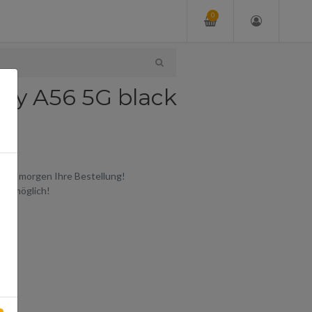
0
axy A56 5G black
chon morgen Ihre Bestellung!
ort möglich!