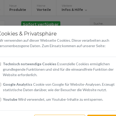
Neue
Meine
Weitere
Produkte
Vorteile
Infos & Hilfe
Sofort verfügbar
Cookies & Privatsphäre
Book Cover Xproof Gal
ir verwenden auf dieser Webseite Cookies. Diese verarbeiten auch
hawk
ersonenbezogene Daten. Zum Einsatz kommen auf unserer Seite:
Tactical
Technisch notwendige Cookies
Essenzielle Cookies ermöglichen
Bestellen Sie in den nächsten
14:08:04
und erhalten Sie s
grundlegende Funktionen und sind für die einwandfreie Funktion der
Selbstabholung
in unserem Logistikzentrum in Preding sof
Website erforderlich.
Google Analytics
Cookie von Google für Website-Analysen. Erzeugt
€ 27,90
statistische Daten darüber, wie der Besucher die Website nutzt.
inkl. 20% USt.
Youtube
Wird verwendet, um Youtube-Inhalte zu entsperren.
Warenkorb