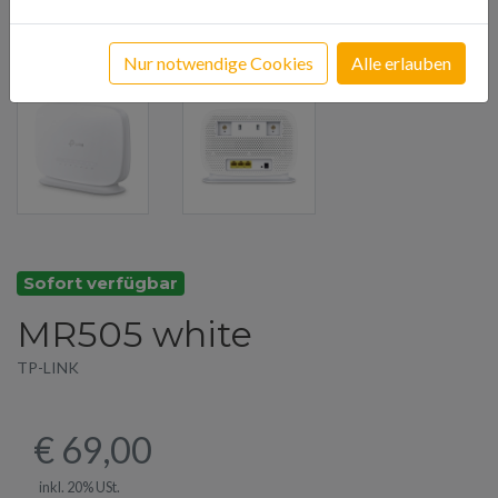
Nur notwendige Cookies
Alle erlauben
Sofort verfügbar
MR505 white
TP-LINK
€ 69,00
inkl. 20% USt.