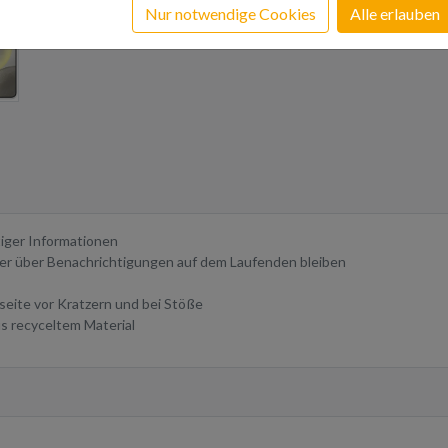
Nur notwendige Cookies
Alle erlauben
tiger Informationen
er über Benachrichtigungen auf dem Laufenden bleiben
seite vor Kratzern und bei Stöße
us recyceltem Material