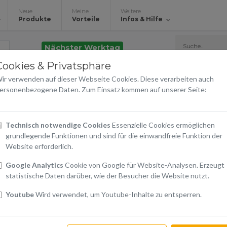
Neue
Meine
Weitere
Produkte
Vorteile
Infos & Hilfe
Nächster Werktag
Cookies & Privatsphäre
S-View Case Galaxy S2
ir verwenden auf dieser Webseite Cookies. Diese verarbeiten auch
Samsung
ersonenbezogene Daten. Zum Einsatz kommen auf unserer Seite:
€ 19,90
Technisch notwendige Cookies
Essenzielle Cookies ermöglichen
grundlegende Funktionen und sind für die einwandfreie Funktion der
inkl. 20% USt.
Website erforderlich.
Google Analytics
Cookie von Google für Website-Analysen. Erzeugt
Warenkorb
statistische Daten darüber, wie der Besucher die Website nutzt.
In den Warenkorb
Youtube
Wird verwendet, um Youtube-Inhalte zu entsperren.