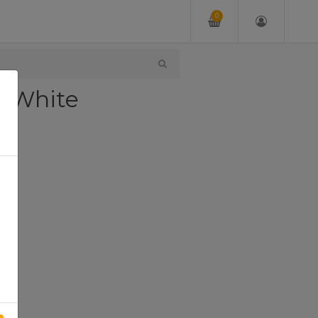
0
4 White