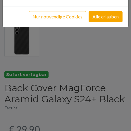
Nur notwendige Cookies
Alle erlauben
Sofort verfügbar
Back Cover MagForce
Aramid Galaxy S24+ Black
Tactical
€ 29,90