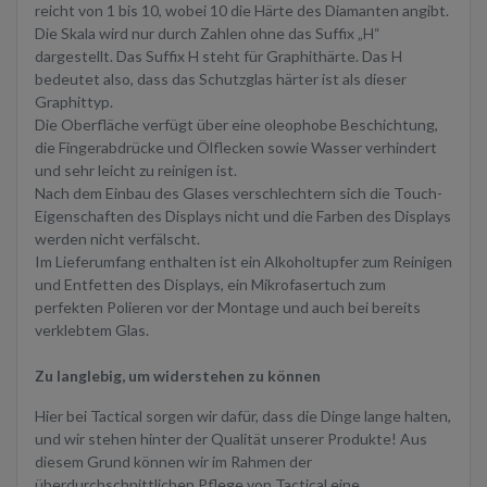
reicht von 1 bis 10, wobei 10 die Härte des Diamanten angibt.
Die Skala wird nur durch Zahlen ohne das Suffix „H“
dargestellt. Das Suffix H steht für Graphithärte. Das H
bedeutet also, dass das Schutzglas härter ist als dieser
Graphittyp.
Die Oberfläche verfügt über eine oleophobe Beschichtung,
die Fingerabdrücke und Ölflecken sowie Wasser verhindert
und sehr leicht zu reinigen ist.
Nach dem Einbau des Glases verschlechtern sich die Touch-
Eigenschaften des Displays nicht und die Farben des Displays
werden nicht verfälscht.
Im Lieferumfang enthalten ist ein Alkoholtupfer zum Reinigen
und Entfetten des Displays, ein Mikrofasertuch zum
perfekten Polieren vor der Montage und auch bei bereits
verklebtem Glas.
Zu langlebig, um widerstehen zu können
Hier bei Tactical sorgen wir dafür, dass die Dinge lange halten,
und wir stehen hinter der Qualität unserer Produkte! Aus
diesem Grund können wir im Rahmen der
überdurchschnittlichen Pflege von Tactical eine