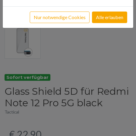
Nur notwendige Cookies
Alle erlauben
Sofort verfügbar
Glass Shield 5D für Redmi
Note 12 Pro 5G black
Tactical
€ 22,90