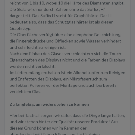
reicht von 1 bis 10, wobei 10 die Härte des Diamanten angibt.
Die Skala wird nur durch Zahlen ohne das Suffix „H“
dargestellt. Das Suffix H steht für Graphithärte. Das H
bedeutet also, dass das Schutzglas härter ist als dieser
Graphittyp.
Die Oberfläche verfügt über eine oleophobe Beschichtung,
die Fingerabdrücke und Ölflecken sowie Wasser verhindert
und sehr leicht zu reinigen ist.
Nach dem Einbau des Glases verschlechtern sich die Touch-
Eigenschaften des Displays nicht und die Farben des Displays
werden nicht verfälscht.
Im Lieferumfang enthalten ist ein Alkoholtupfer zum Reinigen
und Entfetten des Displays, ein Mikrofasertuch zum
perfekten Polieren vor der Montage und auch bei bereits
verklebtem Glas.
Zu langlebig, um widerstehen zu können
Hier bei Tactical sorgen wir dafür, dass die Dinge lange halten,
und wir stehen hinter der Qualität unserer Produkte! Aus
diesem Grund können wir im Rahmen der
überdurchschnittlichen Pflege von Tactical eine