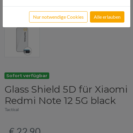
Nur notwendige Cookies
Alle erlauben
Sofort verfügbar
Glass Shield 5D für Xiaomi
Redmi Note 12 5G black
Tactical
€ 22,90