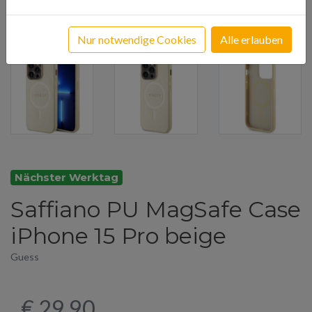
Nur notwendige Cookies
Alle erlauben
Nächster Werktag
Saffiano PU MagSafe Case
iPhone 15 Pro beige
Guess
€ 29,90