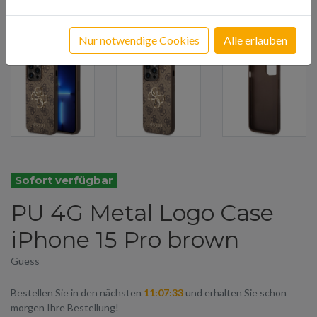
Nur notwendige Cookies
Alle erlauben
Sofort verfügbar
PU 4G Metal Logo Case
iPhone 15 Pro brown
Guess
Bestellen Sie in den nächsten
11:07:33
und erhalten Sie schon
morgen Ihre Bestellung!