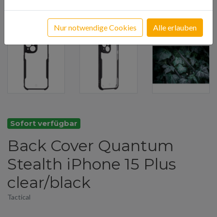
Nur notwendige Cookies
Alle erlauben
Sofort verfügbar
Back Cover Quantum
Stealth iPhone 15 Plus
clear/black
Tactical