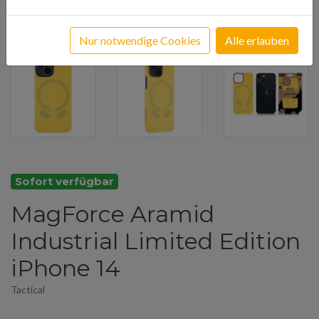
Nur notwendige Cookies
Alle erlauben
Sofort verfügbar
MagForce Aramid
Industrial Limited Edition
iPhone 14
Tactical