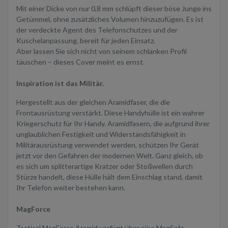
Mit einer Dicke von nur 0,8 mm schlüpft dieser böse Junge ins
Getümmel, ohne zusätzliches Volumen hinzuzufügen. Es ist
der verdeckte Agent des Telefonschutzes und der
Kuschelanpassung, bereit für jeden Einsatz.
Aber lassen Sie sich nicht von seinem schlanken Profil
täuschen – dieses Cover meint es ernst.
Inspiration ist das Militär.
Hergestellt aus der gleichen Aramidfaser, die die
Frontausrüstung verstärkt. Diese Handyhülle ist ein wahrer
Kriegerschutz für Ihr Handy. Aramidfasern, die aufgrund ihrer
unglaublichen Festigkeit und Widerstandsfähigkeit in
Militärausrüstung verwendet werden, schützen Ihr Gerät
jetzt vor den Gefahren der modernen Welt. Ganz gleich, ob
es sich um splitterartige Kratzer oder Stoßwellen durch
Stürze handelt, diese Hülle hält dem Einschlag stand, damit
Ihr Telefon weiter bestehen kann.
MagForce
Tactical MagForce Aramid verfügt über eine MagSafe-