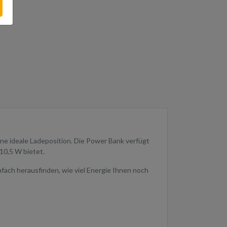
ne ideale Ladeposition. Die Power Bank verfügt
10,5 W bietet.
ach herausfinden, wie viel Energie Ihnen noch