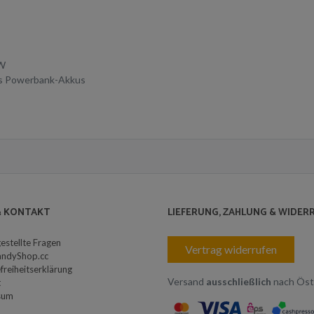
 W
es Powerbank-Akkus
 & KONTAKT
LIEFERUNG, ZAHLUNG & WIDER
gestellte Fragen
Vertrag widerrufen
andyShop.cc
freiheitserklärung
Versand
ausschließlich
nach Öst
t
sum