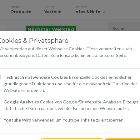
Neue
Meine
Weitere
Produkte
Vorteile
Infos & Hilfe
Nächster Werktag
Cookies & Privatsphäre
Ikonik NFT MagSafe 
ir verwenden auf dieser Webseite Cookies. Diese verarbeiten auch
black
ersonenbezogene Daten. Zum Einsatz kommen auf unserer Seite:
Karl Lagerfeld
Technisch notwendige Cookies
Essenzielle Cookies ermöglichen
grundlegende Funktionen und sind für die einwandfreie Funktion der
€ 39,90
Website erforderlich.
inkl. 20% USt.
Google Analytics
Cookie von Google für Website-Analysen. Erzeugt
statistische Daten darüber, wie der Besucher die Website nutzt.
Warenkorb
Youtube
Wird verwendet, um Youtube-Inhalte zu entsperren.
In den Warenkorb