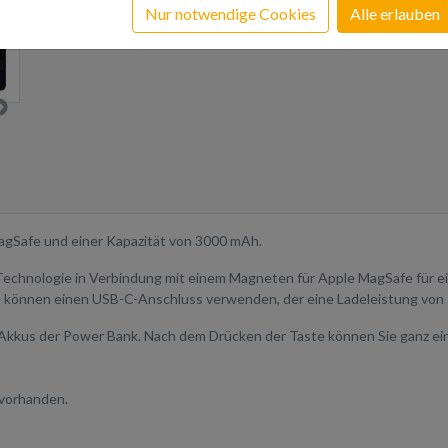
Nur notwendige Cookies
Alle erlauben
agSafe und einer Kapazität von 3000 mAh.
 Technologie in Verbindung mit einem Magneten für Apple MagSafe für ei
ie können einen USB-C-Anschluss verwenden, der eine Ladeleistung von 
Akkus der Power Bank. Nach dem Drücken der Taste können Sie ganz einf
s vorhanden.