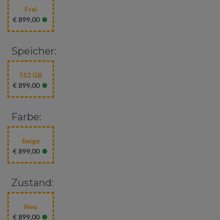
Frei
•
€ 899,00
Speicher:
512 GB
•
€ 899,00
Farbe:
beige
•
€ 899,00
Zustand:
Neu
•
€ 899,00