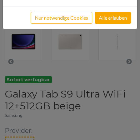
Nur notwendige Cookies
Alle erlauben
Sofort verfügbar
Galaxy Tab S9 Ultra WiFi
12+512GB beige
Samsung
Provider: