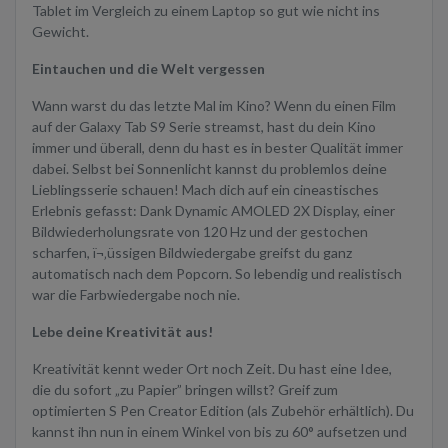
Tablet im Vergleich zu einem Laptop so gut wie nicht ins
Gewicht.
Eintauchen und die Welt vergessen
Wann warst du das letzte Mal im Kino? Wenn du einen Film
auf der Galaxy Tab S9 Serie streamst, hast du dein Kino
immer und überall, denn du hast es in bester Qualität immer
dabei. Selbst bei Sonnenlicht kannst du problemlos deine
Lieblingsserie schauen! Mach dich auf ein cineastisches
Erlebnis gefasst: Dank Dynamic AMOLED 2X Display, einer
Bildwiederholungsrate von 120 Hz und der gestochen
scharfen, ï¬‚üssigen Bildwiedergabe greifst du ganz
automatisch nach dem Popcorn. So lebendig und realistisch
war die Farbwiedergabe noch nie.
Lebe deine Kreativität aus!
Kreativität kennt weder Ort noch Zeit. Du hast eine Idee,
die du sofort „zu Papier” bringen willst? Greif zum
optimierten S Pen Creator Edition (als Zubehör erhältlich). Du
kannst ihn nun in einem Winkel von bis zu 60° aufsetzen und