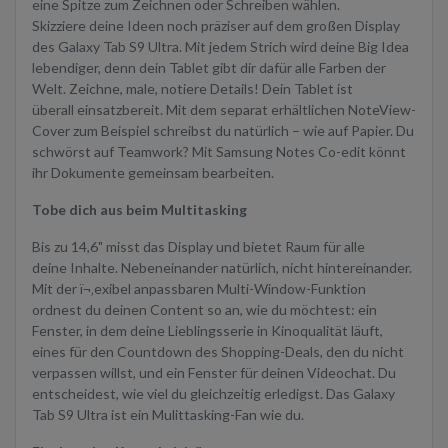
eine Spitze zum Zeichnen oder Schreiben wählen.
Skizziere deine Ideen noch präziser auf dem großen Display
des Galaxy Tab S9 Ultra. Mit jedem Strich wird deine Big Idea
lebendiger, denn dein Tablet gibt dir dafür alle Farben der
Welt. Zeichne, male, notiere Details! Dein Tablet ist
überall einsatzbereit. Mit dem separat erhältlichen NoteView-
Cover zum Beispiel schreibst du natürlich – wie auf Papier. Du
schwörst auf Teamwork? Mit Samsung Notes Co-edit könnt
ihr Dokumente gemeinsam bearbeiten.
Tobe dich aus beim Multitasking
Bis zu 14,6" misst das Display und bietet Raum für alle
deine Inhalte. Nebeneinander natürlich, nicht hintereinander.
Mit der ï¬‚exibel anpassbaren Multi-Window-Funktion
ordnest du deinen Content so an, wie du möchtest: ein
Fenster, in dem deine Lieblingsserie in Kinoqualität läuft,
eines für den Countdown des Shopping-Deals, den du nicht
verpassen willst, und ein Fenster für deinen Videochat. Du
entscheidest, wie viel du gleichzeitig erledigst. Das Galaxy
Tab S9 Ultra ist ein Mulittasking-Fan wie du.