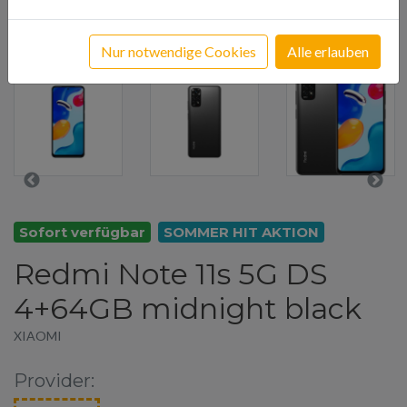
Nur notwendige Cookies
Alle erlauben
Sofort verfügbar
SOMMER HIT AKTION
Redmi Note 11s 5G DS
4+64GB midnight black
XIAOMI
Provider: