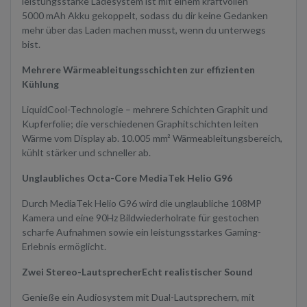
leistungsstarke Ladesystem ist mit einem kraftvollen
5000 mAh Akku gekoppelt, sodass du dir keine Gedanken
mehr über das Laden machen musst, wenn du unterwegs
bist.
Mehrere Wärmeableitungsschichten zur effizienten
Kühlung
LiquidCool-Technologie – mehrere Schichten Graphit und
Kupferfolie; die verschiedenen Graphitschichten leiten
Wärme vom Display ab. 10.005 mm² Wärmeableitungsbereich,
kühlt stärker und schneller ab.
Unglaubliches Octa-Core MediaTek Helio G96
Durch MediaTek Helio G96 wird die unglaubliche 108MP
Kamera und eine 90Hz Bildwiederholrate für gestochen
scharfe Aufnahmen sowie ein leistungsstarkes Gaming-
Erlebnis ermöglicht.
Zwei Stereo-Lautsprecher
Echt realistischer Sound
Genieße ein Audiosystem mit Dual-Lautsprechern, mit