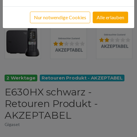
Nur notwendige Cookies
Alle erlauben
2 Werktage
Retouren Produkt - AKZEPTABEL
E630HX schwarz -
Retouren Produkt -
AKZEPTABEL
Gigaset