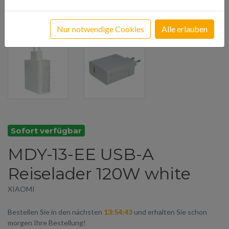
Nur notwendige Cookies
Alle erlauben
Sofort verfügbar
MDY-13-EE USB-A
Reiselader 120W white
XIAOMI
Bestellen Sie in den nächsten
13:54:43
und erhalten Sie schon
morgen Ihre Bestellung!