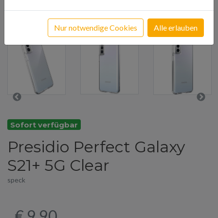
Nur notwendige Cookies
Alle erlauben
Sofort verfügbar
Presidio Perfect Galaxy
S21+ 5G Clear
speck
€ 9,90