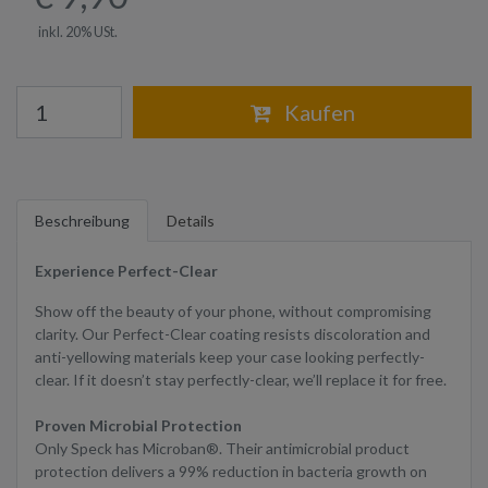
inkl. 20% USt.
Warenkorb
Kaufen
Beschreibung
Details
Experience Perfect-Clear
Show off the beauty of your phone, without compromising
clarity. Our Perfect-Clear coating resists discoloration and
anti-yellowing materials keep your case looking perfectly-
clear. If it doesn’t stay perfectly-clear, we’ll replace it for free.
Proven Microbial Protection
Only Speck has Microban®. Their antimicrobial product
protection delivers a 99% reduction in bacteria growth on