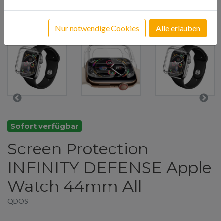
Nur notwendige Cookies
Alle erlauben
Sofort verfügbar
Screen Protection
INFINITY DEFENSE Apple
Watch 44mm All
QDOS