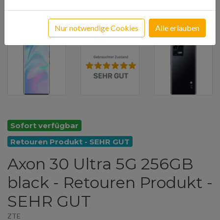
Nur notwendige Cookies
Alle erlauben
Sofort verfügbar
Retouren Produkt - SEHR GUT
Axon 30 Ultra 5G 256GB
black - Retouren Produkt -
SEHR GUT
ZTE