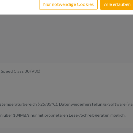
Nur notwendige Cookies
Alle erlauben
o Speed Class 30 (V30)
stemperaturbereich (-25/​85°C), Datenwiederherstellungs-Software (vi
n über 104MB/s nur mit proprietären Lese-/​Schreibgeräten möglich.