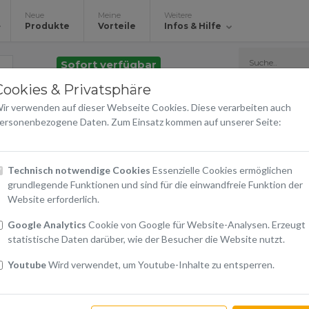
Neue
Meine
Weitere
Produkte
Vorteile
Infos & Hilfe
Sofort verfügbar
Cookies & Privatsphäre
Micro SD Extreme 64G
ir verwenden auf dieser Webseite Cookies. Diese verarbeiten auch
Sandisk
ersonenbezogene Daten. Zum Einsatz kommen auf unserer Seite:
€ 34,90
Technisch notwendige Cookies
Essenzielle Cookies ermöglichen
grundlegende Funktionen und sind für die einwandfreie Funktion der
inkl. 20% USt.
Website erforderlich.
Google Analytics
Cookie von Google für Website-Analysen. Erzeugt
Warenkorb
statistische Daten darüber, wie der Besucher die Website nutzt.
In den Warenkorb
Youtube
Wird verwendet, um Youtube-Inhalte zu entsperren.