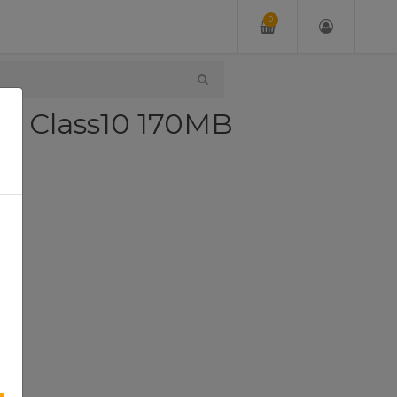
0
B Class10 170MB