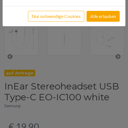
Nur notwendige Cookies
Alle erlauben
auf Anfrage
InEar Stereoheadset USB
Type-C EO-IC100 white
Samsung
€ 19,90