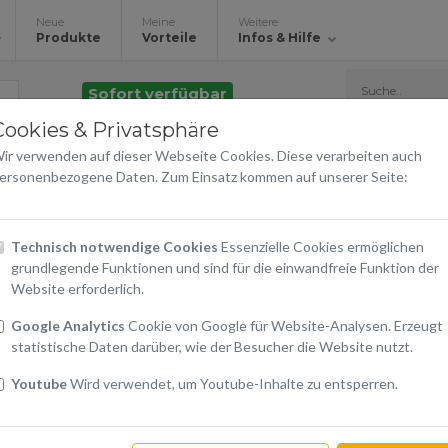
Neue
Meine
Weitere
Produkte
Vorteile
Infos & Hilfe
Sofort verfügbar
Cookies & Privatsphäre
Amber Case Galaxy A13
ir verwenden auf dieser Webseite Cookies. Diese verarbeiten auch
Roar
ersonenbezogene Daten. Zum Einsatz kommen auf unserer Seite:
€ 12,90
Technisch notwendige Cookies
Essenzielle Cookies ermöglichen
grundlegende Funktionen und sind für die einwandfreie Funktion der
inkl. 20% USt.
Website erforderlich.
Google Analytics
Cookie von Google für Website-Analysen. Erzeugt
Warenkorb
statistische Daten darüber, wie der Besucher die Website nutzt.
In den Warenkorb
Youtube
Wird verwendet, um Youtube-Inhalte zu entsperren.