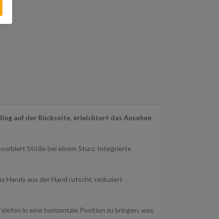
Ring auf der Rückseite, erleichtert das Ansehen
sorbiert Stöße bei einem Sturz. Integrierte
as Handy aus der Hand rutscht, reduziert
elefon in eine horizontale Position zu bringen, was