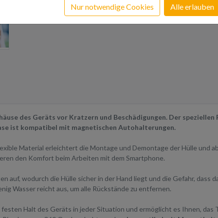
Nur notwendige Cookies
Alle erlauben
Gehäuse des Geräts vor Kratzern und Beschädigungen. Der speziellen 
Case ist kompatibel mit magnetischen Autohalterungen.
exible Material erleichtert die Montage und Demontage der Hülle und ab
ieren den Komfort beim Arbeiten mit dem Smartphone.
 auf, wodurch die Hülle sicher in der Hand liegt und die Gefahr, dass d
wenig Wasser reicht aus, um alle Rückstände zu entfernen.
 festen Halt des Geräts in jeder Situation und ermöglicht es Ihnen, das T