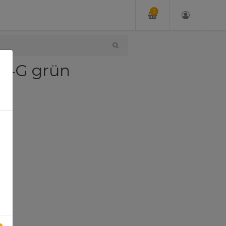
0
 4G grün