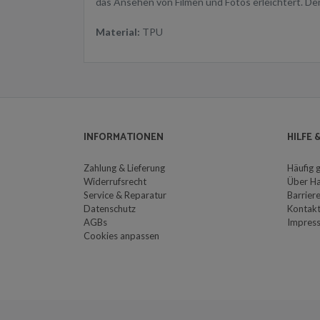
das Ansehen von Filmen und Fotos erleichtert. D
Material:
TPU
INFORMATIONEN
HILFE
Zahlung & Lieferung
Häufig 
Widerrufsrecht
Über H
Service & Reparatur
Barriere
Datenschutz
Kontak
AGBs
Impres
Cookies anpassen