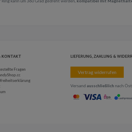
er Ring kann um 360 Grad gedreht werden,
kompatibel mit Magnethalte
 & KONTAKT
LIEFERUNG, ZAHLUNG & WIDER
gestellte Fragen
Vertrag widerrufen
andyShop.cc
freiheitserklärung
Versand
ausschließlich
nach Öst
t
sum