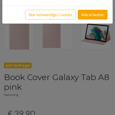
Nur notwendige Cookies
Alle erlauben
auf Anfrage
Book Cover Galaxy Tab A8
pink
Samsung
€ 39,90