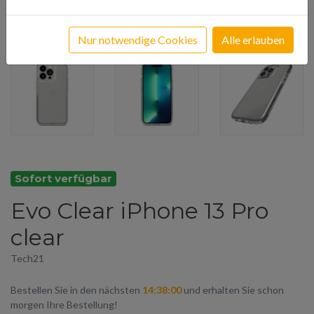
Nur notwendige Cookies
Alle erlauben
Sofort verfügbar
Evo Clear iPhone 13 Pro
clear
Tech21
Bestellen Sie in den nächsten
14:37:59
und erhalten Sie schon
morgen Ihre Bestellung!