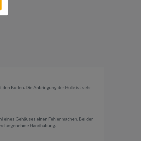
f den Boden. Die Anbringung der Hülle ist sehr
ahl eines Gehäuses einen Fehler machen. Bei der
e und angenehme Handhabung.