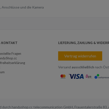
en, Anschlüsse und die Kamera
 & KONTAKT
LIEFERUNG, ZAHLUNG & WIDER
gestellte Fragen
Vertrag widerrufen
andyShop.cc
freiheitserklärung
Versand
ausschließlich
nach Öst
t
sum
nd durch handyshop.cc telecommunication GmbH, Frauentalerstraße 8