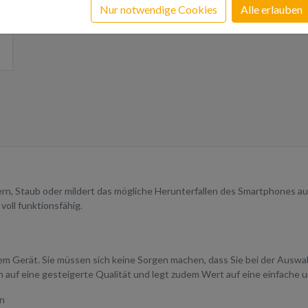
Nur notwendige Cookies
Alle erlauben
ern, Staub oder mildert das mögliche Herunterfallen des Smartphones au
 voll funktionsfähig.
rem Gerät. Sie müssen sich keine Sorgen machen, dass Sie bei der Ausw
 auf eine gesteigerte Qualität und legt zudem Wert auf eine einfach
en