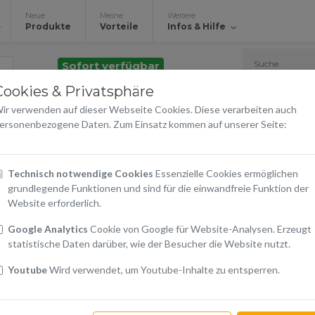
Neue
Meine
Weitere
Produkte
Vorteile
Infos & Hilfe
Sofort verfügbar
Cookies & Privatsphäre
Silicone Cover Y20s blu
ir verwenden auf dieser Webseite Cookies. Diese verarbeiten auch
Vivo
ersonenbezogene Daten. Zum Einsatz kommen auf unserer Seite:
€ 14,90
Technisch notwendige Cookies
Essenzielle Cookies ermöglichen
grundlegende Funktionen und sind für die einwandfreie Funktion der
inkl. 20% USt.
Website erforderlich.
Google Analytics
Cookie von Google für Website-Analysen. Erzeugt
Warenkorb
statistische Daten darüber, wie der Besucher die Website nutzt.
In den Warenkorb
Youtube
Wird verwendet, um Youtube-Inhalte zu entsperren.