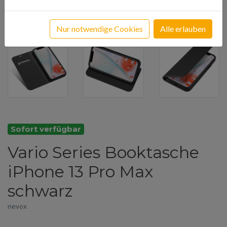
Nur notwendige Cookies
Alle erlauben
Sofort verfügbar
Vario Series Booktasche
iPhone 13 Pro Max
schwarz
nevox