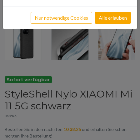
Nur notwendige Cookies
Alle erlauben
Sofort verfügbar
StyleShell Nylo XIAOMI Mi
11 5G schwarz
nevox
Bestellen Sie in den nächsten
10:38:25
und erhalten Sie schon
morgen Ihre Bestellung!