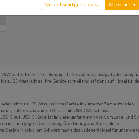
Nur notwendige Cookies
Alle erlauben
l 25W
bietet Ihnen eine leistungsstarke und zuverlässige Ladelösung fü
s zu 25 Watt lädt es Ihre Geräte schnell und effizient auf – ideal für d
lladen
mit bis zu 25 Watt, um Ihre Geräte in kürzester Zeit aufzuladen.
phones, Tablets und andere Geräte mit USB-C-Anschluss.
s USB-C-auf-USB-C-Kabel ist im Lieferumfang enthalten, um Lade- und S
mechanismen gegen Überhitzung, Überladung und Kurzschluss.
hte Design in stilvollem Schwarz macht das Ladegerät ideal für unterwegs