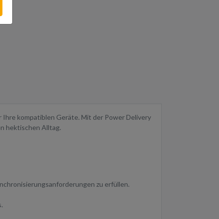
r Ihre kompatiblen Geräte. Mit der Power Delivery
en hektischen Alltag.
ynchronisierungsanforderungen zu erfüllen.
.