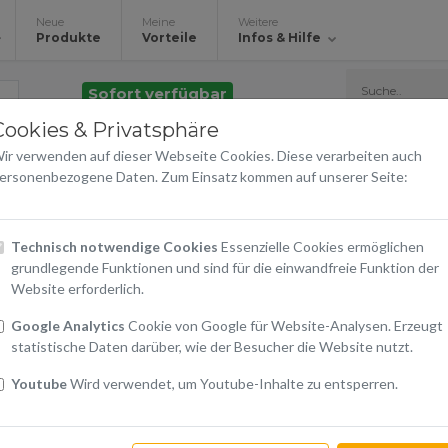
Neue
Meine
Weitere
Produkte
Vorteile
Infos & Hilfe
Sofort verfügbar
Cookies & Privatsphäre
Schnellladegerät USB-
ir verwenden auf dieser Webseite Cookies. Diese verarbeiten auch
weiß
ersonenbezogene Daten. Zum Einsatz kommen auf unserer Seite:
Samsung
Technisch notwendige Cookies
Essenzielle Cookies ermöglichen
grundlegende Funktionen und sind für die einwandfreie Funktion der
€ 29,90
Website erforderlich.
inkl. 20% USt.
Google Analytics
Cookie von Google für Website-Analysen. Erzeugt
statistische Daten darüber, wie der Besucher die Website nutzt.
Warenkorb
Youtube
Wird verwendet, um Youtube-Inhalte zu entsperren.
In den Warenkorb