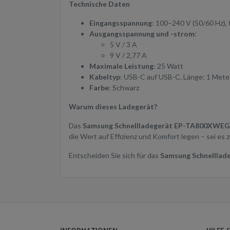
Technische Daten
Eingangsspannung
: 100–240 V (50/60 Hz), 
Ausgangsspannung und -strom
:
5 V / 3 A
9 V / 2,77 A
Maximale Leistung
: 25 Watt
Kabeltyp
: USB-C auf USB-C, Länge: 1 Mete
Farbe
: Schwarz
Warum dieses Ladegerät?
Das
Samsung Schnellladegerät EP-TA800XW
die Wert auf Effizienz und Komfort legen – sei es
Entscheiden Sie sich für das
Samsung Schnelllad