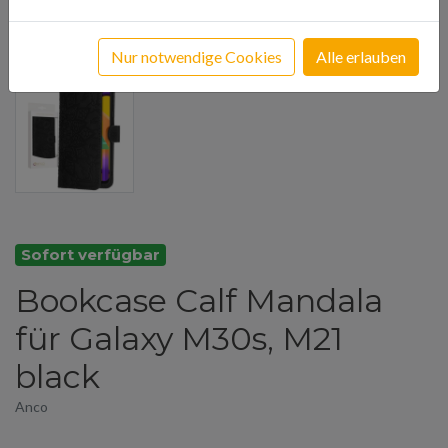
Nur notwendige Cookies
Alle erlauben
Sofort verfügbar
Bookcase Calf Mandala
für Galaxy M30s, M21
black
Anco