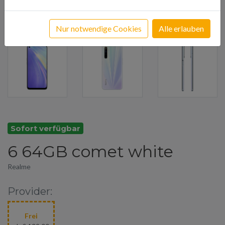
Nur notwendige Cookies
Alle erlauben
Sofort verfügbar
6 64GB comet white
Realme
Provider:
Frei