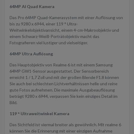
64MP AI Quad Kamera
Das Pro 64MP Quad-Kamerasystem mit einer Auflösung von
bis zu 9280 x 6944, einer 119 ° Ultra-
Weitwinkelobjektivansicht, einem 4-cm-Makroobjektiv und
einem Schwarz-Weiß-Porträtobjektiv macht das
Fotografieren viel lustiger und vielseitiger.
64MP Ultra Auflösung
Das Hauptobjektiv von Realme 6 ist mit einem Samsung
64MP GW1-Sensor ausgestattet. Der Sensorbereich
erreicht 1 / 1,7 Zoll und mit der großen Blende F1.8 können
Sie auch bei schlechten Lichtverhältnissen helle und reine
gute Fotos aufnehmen. Die maximale Ausgabeauflösung
beträgt 9280 x 6944, verpassen Sie kein einziges Detail im
Bild.
119 ° Ultraweitwinkel Kamera
Das Sichtfeld ist viermal breiter als gewöhnlich. Mit realme 6
können Sie die Erinnerung mit einer einzigen Aufnahme