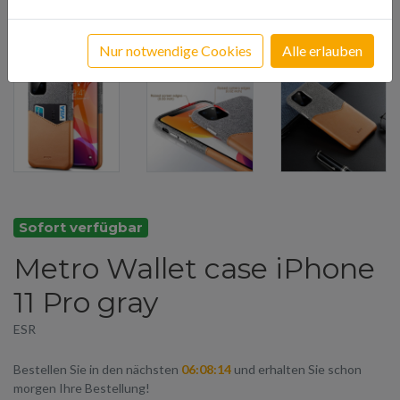
Nur notwendige Cookies
Alle erlauben
Sofort verfügbar
Metro Wallet case iPhone
11 Pro gray
ESR
Bestellen Sie in den nächsten
06:08:14
und erhalten Sie schon
morgen Ihre Bestellung!