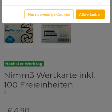
Nur notwendige Cookies
Alle erlauben
Nächster Werktag
Nimm3 Wertkarte inkl.
100 Freieinheiten
3
€ 4,90