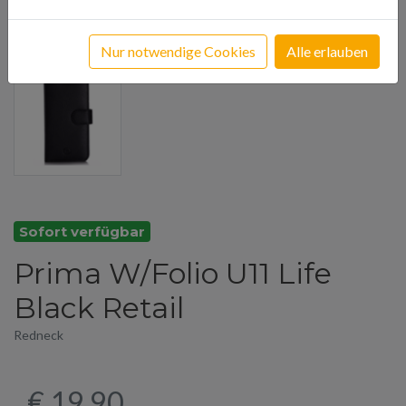
Nur notwendige Cookies
Alle erlauben
Sofort verfügbar
Prima W/Folio U11 Life
Black Retail
Redneck
€ 19,90